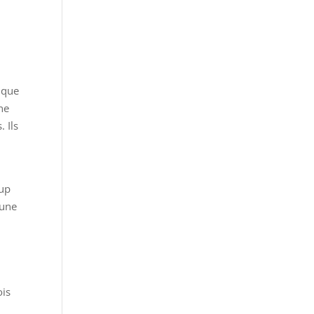
 que
ne
 Ils
oup
 une
ois