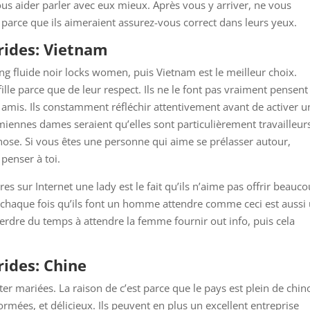
us aider parler avec eux mieux. Après vous y arriver, ne vous
st parce que ils aimeraient assurez-vous correct dans leurs yeux.
rides: Vietnam
ong fluide noir locks women, puis Vietnam est le meilleur choix.
e parce que de leur respect. Ils ne le font pas vraiment pensent
amis. Ils constamment réfléchir attentivement avant de activer u
iennes dames seraient qu’elles sont particulièrement travailleurs.
hose. Si vous êtes une personne qui aime se prélasser autour,
penser à toi.
es sur Internet une lady est le fait qu’ils n’aime pas offrir beauc
e chaque fois qu’ils font un homme attendre comme ceci est aussi
perdre du temps à attendre la femme fournir out info, puis cela
ides: Chine
er mariées. La raison de c’est parce que le pays est plein de chin
rmées, et délicieux. Ils peuvent en plus un excellent entreprise