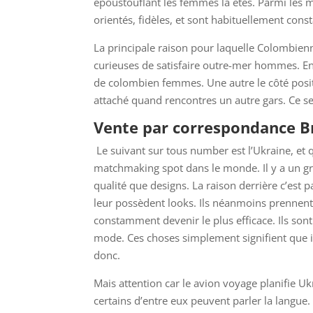
époustouflant les femmes là êtes. Parmi les m
orientés, fidèles, et sont habituellement cons
La principale raison pour laquelle Colombienn
curieuses de satisfaire outre-mer hommes. En f
de colombien femmes. Une autre le côté positi
attaché quand rencontres un autre gars. Ce se
Vente par correspondance B
Le suivant sur tous number est l’Ukraine, et 
matchmaking spot dans le monde. Il y a un 
qualité que designs. La raison derrière c’es
leur possèdent looks. Ils néanmoins prennent 
constamment devenir le plus efficace. Ils son
mode. Ces choses simplement signifient que 
donc.
Mais attention car le avion voyage planifie Uk
certains d’entre eux peuvent parler la langue. 