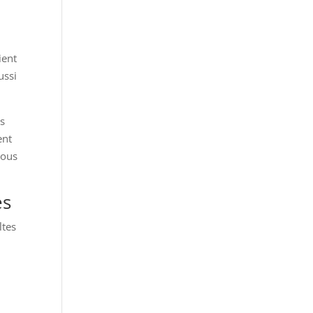
ient
ussi
us
ent
vous
es
ltes