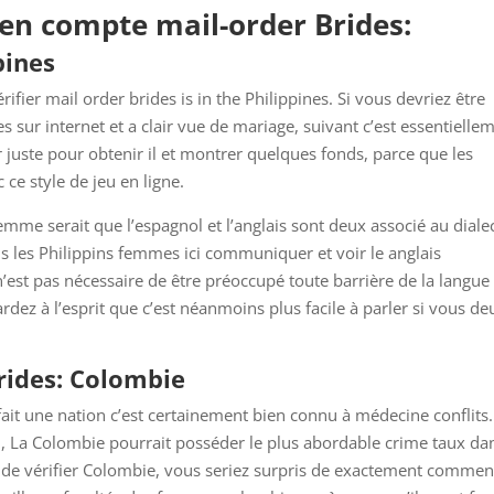
 en compte mail-order Brides:
pines
fier mail order brides is in the Philippines. Si vous devriez être
 sur internet et a clair vue de mariage, suivant c’est essentielle
r juste pour obtenir il et montrer quelques fonds, parce que les
 ce style de jeu en ligne.
mme serait que l’espagnol et l’anglais sont deux associé au diale
 les Philippins femmes ici communiquer et voir le anglais
n’est pas nécessaire de être préoccupé toute barrière de la langue
ardez à l’esprit que c’est néanmoins plus facile à parler si vous de
rides: Colombie
 fait une nation c’est certainement bien connu à médecine conflits.
i, La Colombie pourrait posséder le plus abordable crime taux da
ez de vérifier Colombie, vous seriez surpris de exactement commen