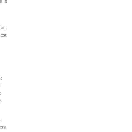
ille
fait
 est
ec
t
t
s
s
sera