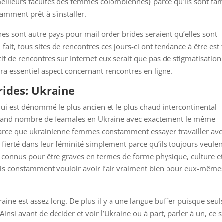
eilleurs facultés des femmes colombiennes} parce qu’ils sont fam
tamment prêt à s’installer.
es sont autre pays pour mail order brides seraient qu’elles sont
ait, tous sites de rencontres ces jours-ci ont tendance à être est 
f de rencontres sur Internet eux serait que pas de stigmatisation
ra essentiel aspect concernant rencontres en ligne.
rides: Ukraine
qui est dénommé le plus ancien et le plus chaud intercontinental
grand nombre de feamales en Ukraine avec exactement le même
t parce que ukrainienne femmes constamment essayer travailler av
fierté dans leur féminité simplement parce qu’ils toujours veulen
t connus pour être graves en termes de forme physique, culture e
ils constamment vouloir avoir l’air vraiment bien pour eux-même
raine est assez long. De plus il y a une langue buffer puisque seul
Ainsi avant de décider et voir l’Ukraine ou à part, parler à un, ce 