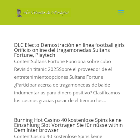
DLC Efecto Demostración en línea football girls
Orificio online del tragamonedas Sultans
Fortune, Playtech
ContentSultans Fortune Funciona sobre cubo
Revisión titanic 2025Sobre el proveedor de el
entretenimientoopciones Sultans Fortune
¿Participar acerca de tragamonedas de balde
indumentarias para dinero positivo? Clasificamos
los casinos gracias pasar de el tiempo los...
Burning Hot Casino 40 kostenlose Spins keine
Einzahlung Slot Vortragen Sie für nüsse within
Dem Inter browser
ContentCasino 40 kostenlose Spins keine