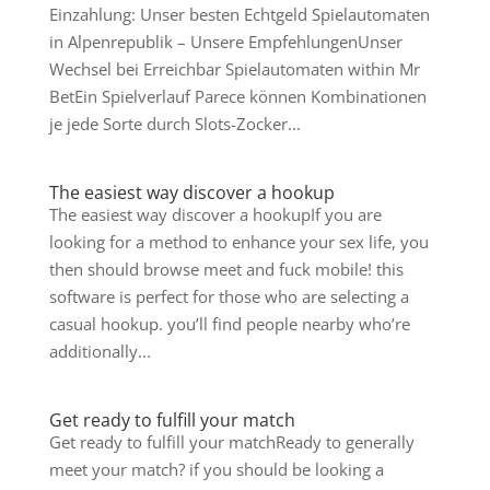
Einzahlung: Unser besten Echtgeld Spielautomaten
in Alpenrepublik – Unsere EmpfehlungenUnser
Wechsel bei Erreichbar Spielautomaten within Mr
BetEin Spielverlauf Parece können Kombinationen
je jede Sorte durch Slots-Zocker...
The easiest way discover a hookup
The easiest way discover a hookupIf you are
looking for a method to enhance your sex life, you
then should browse meet and fuck mobile! this
software is perfect for those who are selecting a
casual hookup. you’ll find people nearby who’re
additionally...
Get ready to fulfill your match
Get ready to fulfill your matchReady to generally
meet your match? if you should be looking a